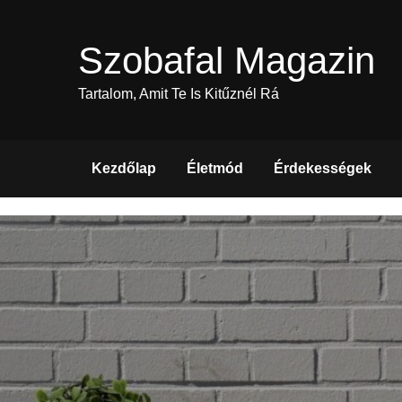
Skip
to
Szobafal Magazin
content
Tartalom, Amit Te Is Kitűznél Rá
Kezdőlap
Életmód
Érdekességek