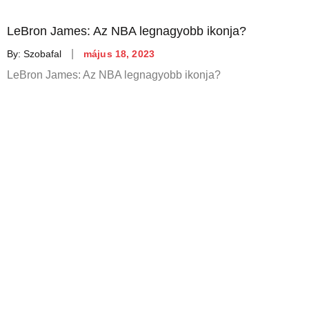
LeBron James: Az NBA legnagyobb ikonja?
Posted
By:
Szobafal
május 18, 2023
on
LeBron James: Az NBA legnagyobb ikonja?