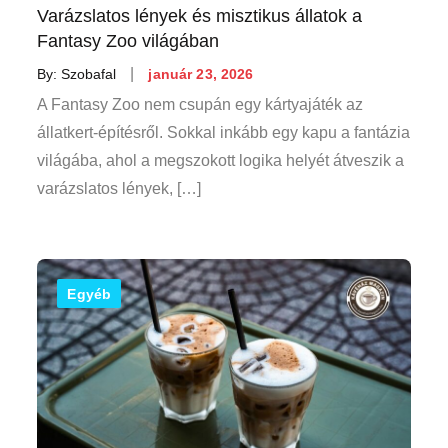
Varázslatos lények és misztikus állatok a
Fantasy Zoo világában
Posted
By:
Szobafal
január 23, 2026
on
A Fantasy Zoo nem csupán egy kártyajáték az
állatkert-építésről. Sokkal inkább egy kapu a fantázia
világába, ahol a megszokott logika helyét átveszik a
varázslatos lények, […]
Egyéb