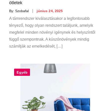
ötletek
Posted
By:
Szobafal
június 24, 2025
on
A támrendszer kiválasztásakor a legfontosabb
tényező, hogy olyan rendszert találjunk, amelyik
megfelel minden növényi igénynek és helyszíntől
függő szempontnak. A kúszónövények mindig
számítják az emelkedését, […]
Egyéb