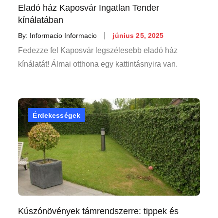
Eladó ház Kaposvár Ingatlan Tender
kínálatában
Posted
By:
Informacio Informacio
június 25, 2025
on
Fedezze fel Kaposvár legszélesebb eladó ház
kínálatát! Álmai otthona egy kattintásnyira van.
Érdekességek
Kúszónövények támrendszerre: tippek és