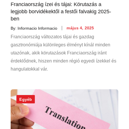
Franciaország ízei és tájai: Körutazás a
legjobb borvidékektől a festői falvakig 2025-
ben
Posted
By:
Informacio Informacio
május 4, 2025
on
Franciaország változatos tájai és gazdag
gasztronómiája különleges élményt kínál minden
utazónak, akik körutazások Franciaország iránt
érdeklődnek, hiszen minden régió egyedi ízekkel és
hangulatokkal vár.
Egyéb