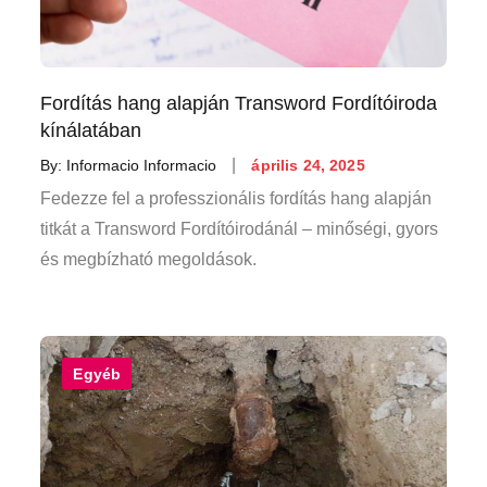
Fordítás hang alapján Transword Fordítóiroda
kínálatában
Posted
By:
Informacio Informacio
április 24, 2025
on
Fedezze fel a professzionális fordítás hang alapján
titkát a Transword Fordítóirodánál – minőségi, gyors
és megbízható megoldások.
Egyéb