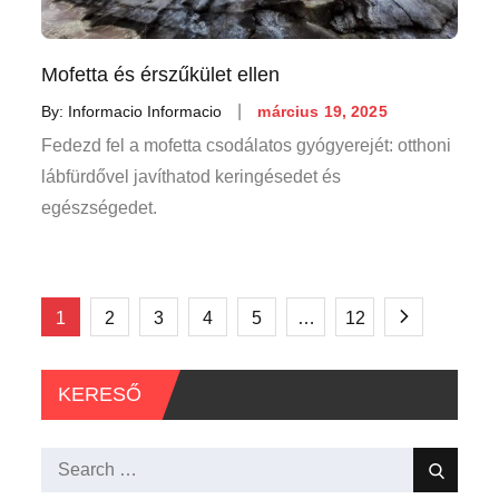
Mofetta és érszűkület ellen
Posted
By:
Informacio Informacio
március 19, 2025
on
Fedezd fel a mofetta csodálatos gyógyerejét: otthoni
lábfürdővel javíthatod keringésedet és
egészségedet.
Bejegyzések
1
2
3
4
5
…
12
lapozása
KERESŐ
Search
Search
for: