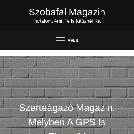
Skip
Szobafal Magazin
to
content
Tartalom, Amit Te Is Kitűznél Rá
MENU
Szerteágazó Magazin,
Melyben A GPS Is