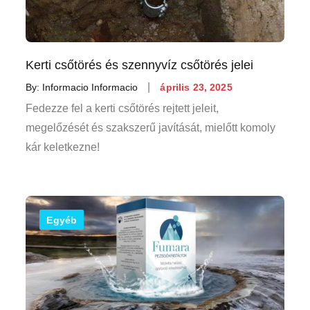
Kerti csőtörés és szennyvíz csőtörés jelei
Posted
By:
Informacio Informacio
április 23, 2025
on
Fedezze fel a kerti csőtörés rejtett jeleit,
megelőzését és szakszerű javítását, mielőtt komoly
kár keletkezne!
Egyéb