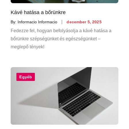
Kávé hatása a bőrünkre
Posted
By:
Informacio Informacio
december 5, 2025
on
Fedezze fel, hogyan befolyásolja a kávé hatása a
bőrünkre szépségünket és egészségünket –
meglepő tények!
Egyéb