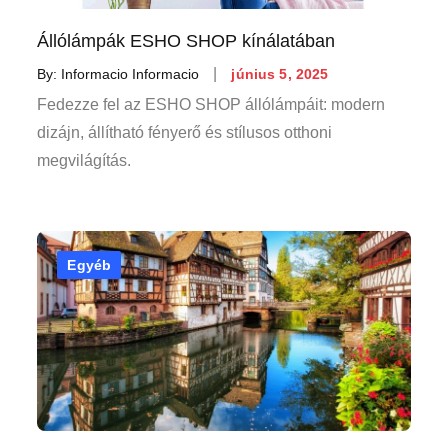
Állólámpák ESHO SHOP kínálatában
Posted
By:
Informacio Informacio
június 5, 2025
on
Fedezze fel az ESHO SHOP állólámpáit: modern
dizájn, állítható fényerő és stílusos otthoni
megvilágítás.
Egyéb