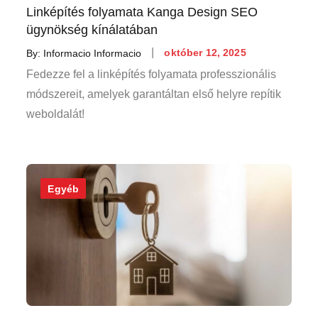
Linképítés folyamata Kanga Design SEO
ügynökség kínálatában
Posted
By:
Informacio Informacio
október 12, 2025
on
Fedezze fel a linképítés folyamata professzionális
módszereit, amelyek garantáltan első helyre repítik
weboldalát!
Egyéb