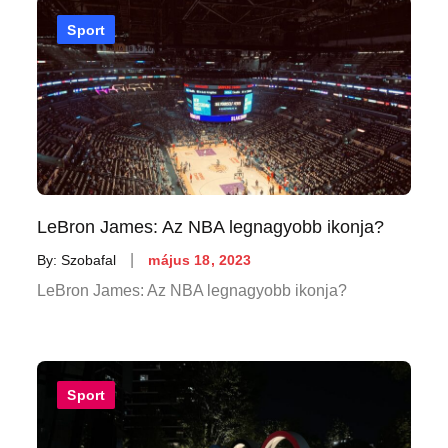
Sport
LeBron James: Az NBA legnagyobb ikonja?
Posted
By:
Szobafal
május 18, 2023
on
LeBron James: Az NBA legnagyobb ikonja?
Sport