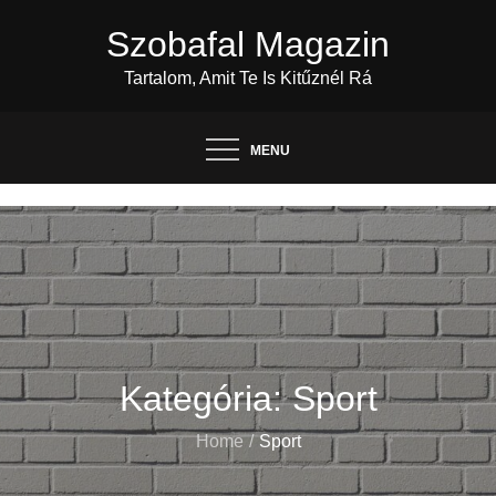
Skip
Szobafal Magazin
to
content
Tartalom, Amit Te Is Kitűznél Rá
MENU
Kategória:
Sport
Home
Sport