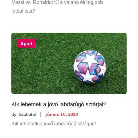
on
Messi vs. Ronaldo: Ki a valaha élt legjobb
futballista?
Sport
Kik lehetnek a jövő labdarúgó sztárjai?
Posted
By:
Szobafal
június 10, 2023
on
Kik lehetnek a jövő labdarúgó sztárjai?