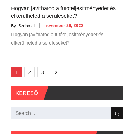
Hogyan javíthatod a futóteljesítményedet és
elkerülheted a sérüléseket?
Posted
By:
Szobafal
november 28, 2022
on
Hogyan javíthatod a futóteljesítményedet és
elkerülheted a sérüléseket?
Bejegyzések
1
2
3
lapozása
KERESŐ
Search
Search
for: