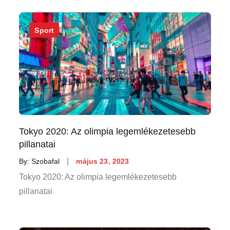
Sport
Tokyo 2020: Az olimpia legemlékezetesebb
pillanatai
Posted
By:
Szobafal
május 23, 2023
on
Tokyo 2020: Az olimpia legemlékezetesebb
pillanatai