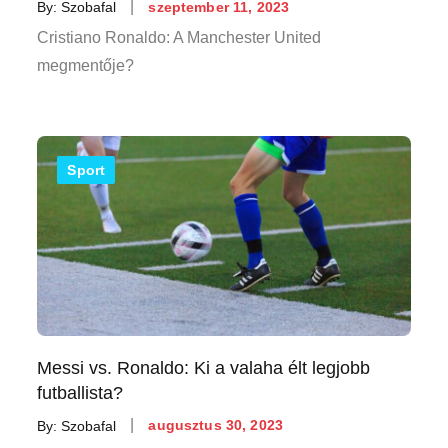
Posted
By:
Szobafal
szeptember 11, 2023
on
Cristiano Ronaldo: A Manchester United
megmentője?
Sport
Messi vs. Ronaldo: Ki a valaha élt legjobb
futballista?
Posted
By:
Szobafal
augusztus 30, 2023