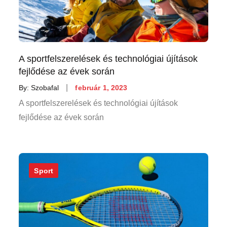
A sportfelszerelések és technológiai újítások
fejlődése az évek során
Posted
By:
Szobafal
február 1, 2023
on
A sportfelszerelések és technológiai újítások
fejlődése az évek során
Sport