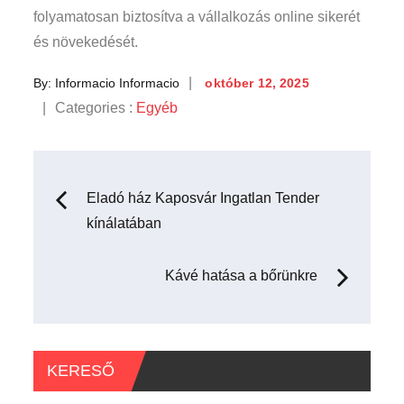
folyamatosan biztosítva a vállalkozás online sikerét
és növekedését.
Posted
By:
Informacio Informacio
október 12, 2025
on
Categories
Categories :
Egyéb
:
Bejegyzés
Eladó ház Kaposvár Ingatlan Tender
kínálatában
navigáció
Kávé hatása a bőrünkre
KERESŐ