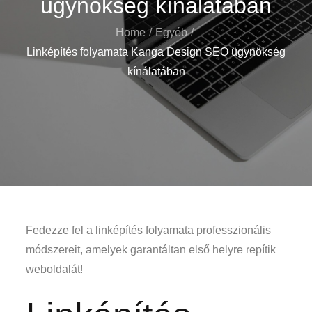
ügynökség kínálatában
Home
Egyéb
Linképítés folyamata Kanga Design SEO ügynökség
kínálatában
Fedezze fel a linképítés folyamata professzionális
módszereit, amelyek garantáltan első helyre repítik
weboldalát!