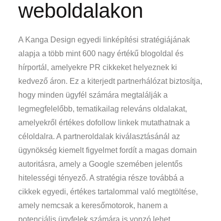
weboldalakon
A Kanga Design egyedi linképítési stratégiájának
alapja a több mint 600 nagy értékű blogoldal és
hírportál, amelyekre PR cikkeket helyeznek ki
kedvező áron. Ez a kiterjedt partnerhálózat biztosítja,
hogy minden ügyfél számára megtalálják a
legmegfelelőbb, tematikailag releváns oldalakat,
amelyekről értékes dofollow linkek mutathatnak a
céloldalra. A partneroldalak kiválasztásánál az
ügynökség kiemelt figyelmet fordít a magas domain
autoritásra, amely a Google szemében jelentős
hitelességi tényező. A stratégia része továbbá a
cikkek egyedi, értékes tartalommal való megtöltése,
amely nemcsak a keresőmotorok, hanem a
potenciális ügyfelek számára is vonzó lehet.