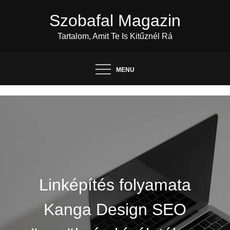
Skip
Szobafal Magazin
to
content
Tartalom, Amit Te Is Kitűznél Rá
MENU
Linképítés folyamata
Kanga Design SEO