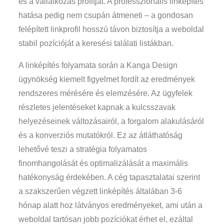
és a vállalkozás profitját. A professzionális linképítés
hatása pedig nem csupán átmeneti – a gondosan
felépített linkprofil hosszú távon biztosítja a weboldal
stabil pozícióját a keresési találati listákban.
A linképítés folyamata során a Kanga Design
ügynökség kiemelt figyelmet fordít az eredmények
rendszeres mérésére és elemzésére. Az ügyfelek
részletes jelentéseket kapnak a kulcsszavak
helyezéseinek változásairól, a forgalom alakulásáról
és a konverziós mutatókról. Ez az átláthatóság
lehetővé teszi a stratégia folyamatos
finomhangolását és optimalizálását a maximális
hatékonyság érdekében. A cég tapasztalatai szerint
a szakszerűen végzett linképítés általában 3-6
hónap alatt hoz látványos eredményeket, ami után a
weboldal tartósan jobb pozíciókat érhet el, ezáltal