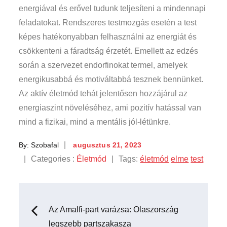
energiával és erővel tudunk teljesíteni a mindennapi
feladatokat. Rendszeres testmozgás esetén a test
képes hatékonyabban felhasználni az energiát és
csökkenteni a fáradtság érzetét. Emellett az edzés
során a szervezet endorfinokat termel, amelyek
energikusabbá és motiváltabbá tesznek bennünket.
Az aktív életmód tehát jelentősen hozzájárul az
energiaszint növeléséhez, ami pozitív hatással van
mind a fizikai, mind a mentális jól-létünkre.
Posted
By:
Szobafal
augusztus 21, 2023
on
Categories
Categories :
Életmód
Tags:
életmód
elme
test
:
Bejegyzés
Az Amalfi-part varázsa: Olaszország
legszebb partszakasza