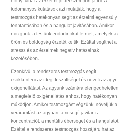
előnyt kínál az érzelmi jól-lét szempontjából. A
tudományos kutatások azt mutatják, hogy a
testmozgás hatékonyan segít az érzelmi egyensúly
fenntartásában és a hangulat javításában. Amikor
mozgunk, a testünk endorfinokat termel, amelyek az
öröm és boldogság érzetét keltik. Ezáltal segíthet a
stressz és az érzelmek negatív hatásainak
kezelésében.
Ezenkívül a rendszeres testmozgás segít
csökkenteni az idegi feszültséget és növeli az agyi
oxigénellátást. Az agyunk számára elengedhetetlen
a megfelelő oxigénellátás ahhoz, hogy hatékonyan
működjön. Amikor testmozgást végzünk, növeljük a
véráramlást az agyban, ami segít javítani a
koncentrációt, a mentális éberséget és a hangulatot.
Ezáltal a rendszeres testmozgás hozzájárulhat az