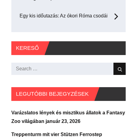
navigáció
Egy kis időutazás: Az ókori Róma csodái
KERESŐ
Search
Search
for:
LEGUTÓBBI BEJEGYZÉSEK
Varázslatos lények és misztikus állatok a Fantasy
Zoo világában
január 23, 2026
Treppenturm mit vier Stützen Ferrostep