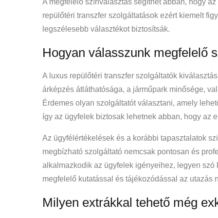
A megfelelő színválasztás segíthet abban, hogy 
repülőtéri transzfer szolgáltatások ezért kiemelt fi
legszélesebb választékot biztosítsák.
Hogyan válasszunk megfelelő sz
A luxus repülőtéri transzfer szolgáltatók kiválasz
árképzés átláthatósága, a járműpark minősége, val
Érdemes olyan szolgáltatót választani, amely lehet
így az ügyfelek biztosak lehetnek abban, hogy az e
Az ügyfélértékelések és a korábbi tapasztalatok sz
megbízható szolgáltató nemcsak pontosan és prof
alkalmazkodik az ügyfelek igényeihez, legyen szó 
megfelelő kutatással és tájékozódással az utazá
Milyen extrákkal tehető még exk