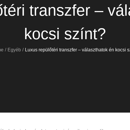
téri transzfer – vá
kocsi színt?
me
Egyéb
Luxus repülőtéri transzfer – választhatok én kocsi s