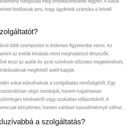
az esemény hangulata még emlékezetesebb legyen. A luxus
gyelmet fordítanak arra, hogy ügyfeleik számára a lehető
olgáltatót?
tásánál több szempontot is érdemes figyelembe venni. Az
amint az extrák kínálata mind meghatározó tényezők.
ővé teszi az autók és azok színének előzetes megtekintését,
lvárásaiknak megfelelő autót kapják.
intén sokat elárulhatnak a szolgáltatás minőségéről. Egy
esszionálisan végzi munkáját, hanem rugalmasan
különleges kérésekről vagy szokatlan időpontokról. A
s nemcsak kényelmes, hanem valóban luxusélménnyé válhat.
luzívabbá a szolgáltatás?