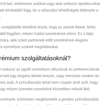
SUV-ket, elektromos autókat vagy akár exkluzív sportkocsikat
tó kínálatától függ, de a választási lehetőségek többnyire a
.
szolgáltatók lehetővé teszik, hogy az utasok fekete, fehér,
tól függően, milyen hatást szeretnének elérni. Ez a fajta
ára, akik üzleti partnereik előtt szeretnének elegáns
 a személyre szabott megoldásokat.
prémium szolgáltatásoknál?
 sokszor az ügyfél személyes stílusának és preferenciáinak
t kelt egy elegáns fekete limuzin, vagy mennyire modern és
mos autó. A színválasztás tehát nem csupán arról szól, hogy
hogy milyen üzenetet szeretnénk közvetíteni mások felé.
ezvények, különösen megkövetelik a gondos színválasztást.