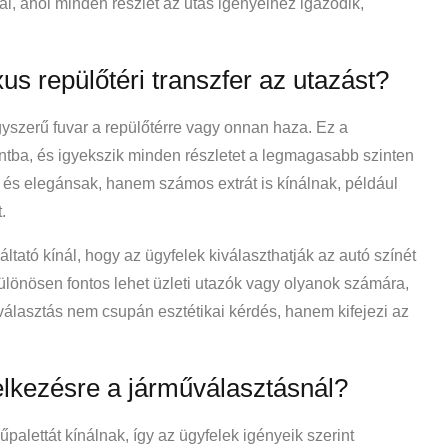
nál, ahol minden részlet az utas igényeihez igazodik,
us repülőtéri transzfer az utazást?
gyszerű fuvar a repülőtérre vagy onnan haza. Ez a
ntba, és igyekszik minden részletet a legmagasabb szinten
 és elegánsak, hanem számos extrát is kínálnak, például
.
tató kínál, hogy az ügyfelek kiválaszthatják az autó színét
ülönösen fontos lehet üzleti utazók vagy olyanok számára,
álasztás nem csupán esztétikai kérdés, hanem kifejezi az
elkezésre a járműválasztásnál?
űpalettát kínálnak, így az ügyfelek igényeik szerint