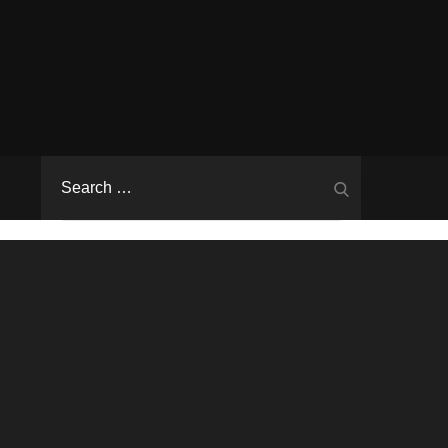
Search
Search
for: