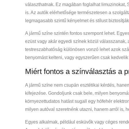
választhatnak. Ez magában foglalhat limuzinokat, 
is. Az autók elérhetősége természetesen a szolgálta
legmagasabb szintű kényelmet és stílust biztosítják
A jármű színe szintén fontos szempont lehet. Egyes 
ezüst vagy akár egyedi színek közül válasszanak, at
testreszabhatóság különösen vonzó lehet azok szám
benyomást kelteni, vagy egyszerűen csak kedvelik
Miért fontos a színválasztás a 
A jármű színe nem csupán esztétikai kérdés, hanem
kifejezése. Gondoljunk csak bele, milyen benyomás
környezettudatos hatást sugall egy hófehér elektro
milyen autóval szeretnénk utazni, hanem arról is, 
Egyes alkalmak, például esküvők vagy céges rend