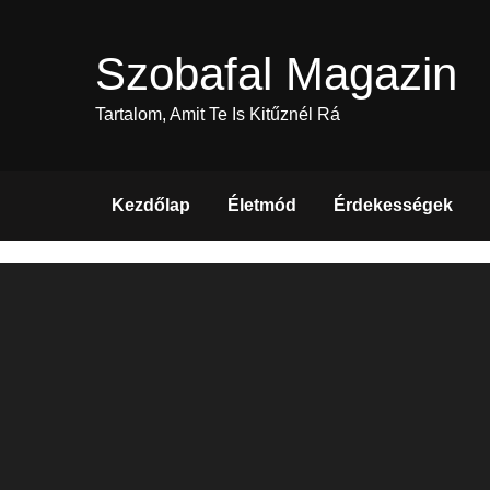
Skip
to
Szobafal Magazin
content
Tartalom, Amit Te Is Kitűznél Rá
Kezdőlap
Életmód
Érdekességek