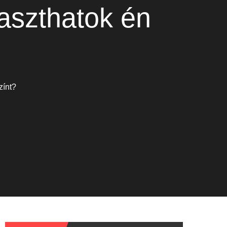
laszthatok én
zínt?