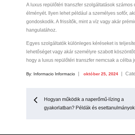
A luxus repülőtéri transzfer szolgáltatások számos
élményét. Ilyen lehet például a személyes sofőr, a
gondoskodik. A frissítők, mint a víz vagy akár prém
hangulatához.
Egyes szolgáltatók különleges kéréseket is teljesí
lehetőséget vagy akár személyre szabott köszöntőt
hogy a luxus repülőtéri transzfer nemcsak a célba j
Posted
Cate
Cate
By:
Informacio Informacio
október 25, 2024
on
:
Bejegyzés
Hogyan működik a naperőmű-lízing a
gyakorlatban? Példák és esettanulmányok
navigáció