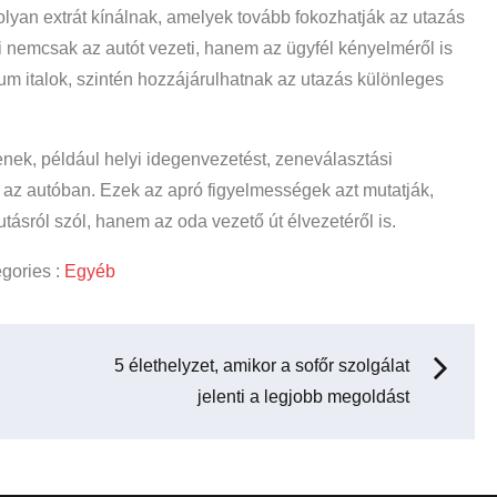
 olyan extrát kínálnak, amelyek tovább fokozhatják az utazás
ki nemcsak az autót vezeti, hanem az ügyfél kényelméről is
ium italok, szintén hozzájárulhatnak az utazás különleges
tenek, például helyi idegenvezetést, zeneválasztási
 az autóban. Ezek az apró figyelmességek azt mutatják,
utásról szól, hanem az oda vezető út élvezetéről is.
gories
gories :
Egyéb
5 élethelyzet, amikor a sofőr szolgálat
jelenti a legjobb megoldást