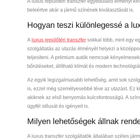
A luxus repülőtéri transzfer egyedülálló élményt kí
beleértve akár a jármű színének kiválasztását is.
Hogyan teszi különlegessé a lux
A
luxus repülőtéri transzfer
sokkal több, mint egy e
szolgáltatás az utazás élményét helyezi a középpo
teljesíteni. A prémium autók nemcsak kényelmesek
bőrüléseket, állítható klímát és modern technológiát
Az egyik legizgalmasabb lehetőség, amit sok szolgál
is, ezzel még személyesebbé téve az utazást. Ez k
akiknek az első benyomás kulcsfontosságú. A színv
ügyfél stílusát és igényeit is.
Milyen lehetőségek állnak rend
A luxus transzfer szolgáltatók általában széles járm