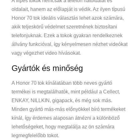
A flipes tokok nemcsak a telefon hátoldalát és
oldalait, hanem az előlapját is védik. Az ilyen típusú
Honor 70 tok ideális választás lehet azok számára,
akik teljeskörű védelmet szeretnének biztosítani
telefonjuknak. Ezek a tokok gyakran rendelkeznek
állvány funkcióval, így kényelmesen nézhet videókat
vagy végezhet video hívásokat.
Gyártók és minőség
A Honor 70 tok kínálatában több neves gyártó
termékei is megtalálhatók, mint például a Cellect,
ENKAY, NILLKIN, gigapack, és még sok más.
Minden gyártó más-más előnyökkel bíró termékeket
kínál, így érdemes alaposan átnézni a különböző
lehetőségeket, hogy megtalálja az ön számára
legmegfelelőbb tokot.