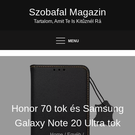
Skip
Szobafal Magazin
to
content
Tartalom, Amit Te Is Kitűznél Rá
MENU
Honor 70 tok és Samsung
Galaxy Note 20 Ultra tok
Home
Egyéb