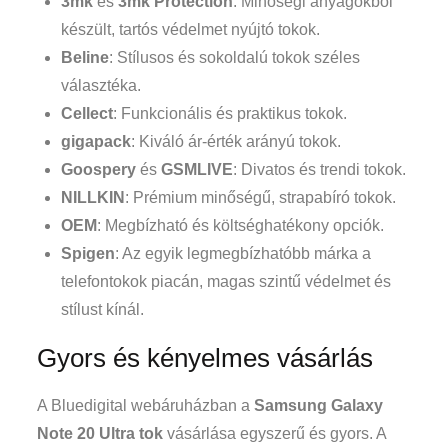
3mk
és
3mk Protection
: Minőségi anyagokból
készült, tartós védelmet nyújtó tokok.
Beline
: Stílusos és sokoldalú tokok széles
választéka.
Cellect
: Funkcionális és praktikus tokok.
gigapack
: Kiváló ár-érték arányú tokok.
Goospery
és
GSMLIVE
: Divatos és trendi tokok.
NILLKIN
: Prémium minőségű, strapabíró tokok.
OEM
: Megbízható és költséghatékony opciók.
Spigen
: Az egyik legmegbízhatóbb márka a
telefontokok piacán, magas szintű védelmet és
stílust kínál.
Gyors és kényelmes vásárlás
A Bluedigital webáruházban a
Samsung Galaxy
Note 20 Ultra tok
vásárlása egyszerű és gyors. A