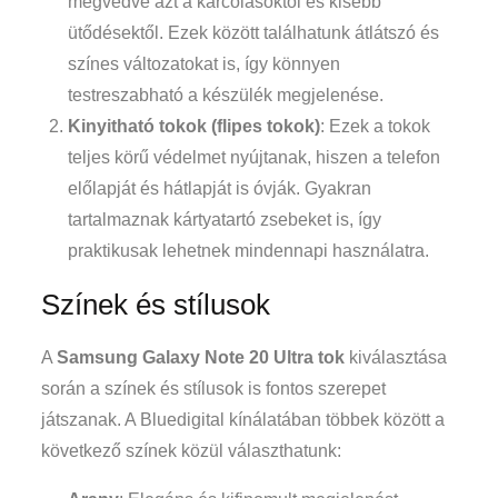
megvédve azt a karcolásoktól és kisebb
ütődésektől. Ezek között találhatunk átlátszó és
színes változatokat is, így könnyen
testreszabható a készülék megjelenése.
Kinyitható tokok (flipes tokok)
: Ezek a tokok
teljes körű védelmet nyújtanak, hiszen a telefon
előlapját és hátlapját is óvják. Gyakran
tartalmaznak kártyatartó zsebeket is, így
praktikusak lehetnek mindennapi használatra.
Színek és stílusok
A
Samsung Galaxy Note 20 Ultra tok
kiválasztása
során a színek és stílusok is fontos szerepet
játszanak. A Bluedigital kínálatában többek között a
következő színek közül választhatunk: