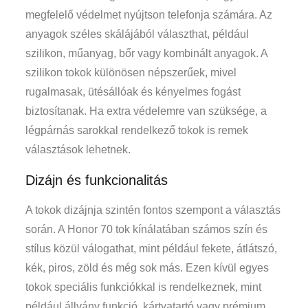
megfelelő védelmet nyújtson telefonja számára. Az
anyagok széles skálájából választhat, például
szilikon, műanyag, bőr vagy kombinált anyagok. A
szilikon tokok különösen népszerűek, mivel
rugalmasak, ütésállóak és kényelmes fogást
biztosítanak. Ha extra védelemre van szüksége, a
légpárnás sarokkal rendelkező tokok is remek
választások lehetnek.
Dizájn és funkcionalitás
A tokok dizájnja szintén fontos szempont a választás
során. A Honor 70 tok kínálatában számos szín és
stílus közül válogathat, mint például fekete, átlátszó,
kék, piros, zöld és még sok más. Ezen kívül egyes
tokok speciális funkciókkal is rendelkeznek, mint
például állvány funkció, kártyatartó vagy prémium