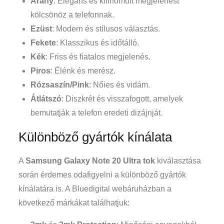
Arany
: Elegáns és kifinomult megjelenést
kölcsönöz a telefonnak.
Ezüst
: Modern és stílusos választás.
Fekete
: Klasszikus és időtálló.
Kék
: Friss és fiatalos megjelenés.
Piros
: Élénk és merész.
Rózsaszín/Pink
: Nőies és vidám.
Átlátszó
: Diszkrét és visszafogott, amelyek
bemutatják a telefon eredeti dizájnját.
Különböző gyártók kínálata
A
Samsung Galaxy Note 20 Ultra tok
kiválasztása
során érdemes odafigyelni a különböző gyártók
kínálatára is. A Bluedigital webáruházban a
következő márkákat találhatjuk: