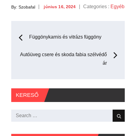
Posted
Categories
Categories :
Egyéb
By:
Szobafal
június 16, 2024
on
:
Bejegyzés
Függönykarnis és vitrázs függöny
navigáció
Autóüveg csere és skoda fabia szélvédő
ár
KERESŐ
Search
Search
for: