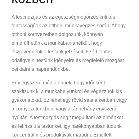
A testmozgás és az egészségmegőrzés kritikus
fontosságúak az otthoni munkavégzés során. Ahogy
otthoni környezetben dolgozunk, könnyen
elmerülhetünk a munkában anélkül, hogy
észrevennénk a testünk jelzéseit. Ezért fontos
odafigyelni testünk igényeire és megfelelő mozgást
beiktatni a napirendünkbe.
Egy egyszerű módja ennek, hogy időnként
szakítsunk ki a munkahelyünkről és végezzünk kis
gyakorlatokat. Ez lehet egy rövid séta a kertben vagy
a környezetünkben, vagy akár néhány egyszerű
nyújtás. A testmozgás segít megújítani az elménket
és felfrissíti a testünket, így hatékonyabban tudunk
koncentrálni és produktívak maradni. Emellett