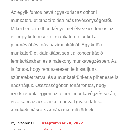
Az egyik fontos bevált gyakorlat az otthoni
munkaterület elhatárolása más tevékenységektől.
Miközben az otthon kényelmét élvezzük, fontos az
is, hogy különítsük el munkaterületünket a
pihenéstől és más házimunkáktól. Egy külön
munkaterület kialakítása segít a koncentráció
fenntartásában és a hatékony munkavégzésben. Az
is fontos, hogy rendszeresen felfrissüljünk,
szüneteket tartva, és a munkatérünket a pihenésre is
használjuk. Összességében tehát fontos, hogy
rendszerünk legyen az otthoni munkavégzés során,
és alkalmazzuk azokat a bevált gyakorlatokat,
amelyek mások számára már működnek.
Posted
By:
Szobafal
szeptember 24, 2022