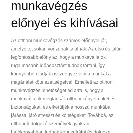
munkavégzés
előnyei és kihívásai
Az otthoni munkavégzés számos előnnyel jár,
amelyeket sokan vonzónak találnak. Az első és talán
legfontosabb előny az, hogy a munkavállalók
rugalmasabb időbeosztást tudnak tartani, így
könnyebben tudják összeegyeztetni a munkát a
magánélet kötelezettségeivel. Emellett az otthoni
munkavégzés lehetőséget ad arra is, hogy a
munkavállalók megtartsák otthoni kényelmüket és
biztonságukat, és elkerüljék a hosszú munkába
járással járó stresszt és költségeket. Továbbá, az
otthonról dolgozó személyek gyakran
hatékonyabban tudnak koncentrálni és dolgozni,