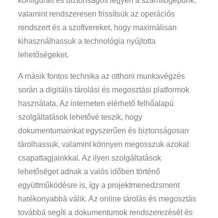
konfigurált és biztonságos legyen a számítógépünk,
valamint rendszeresen frissítsük az operációs
rendszert és a szoftvereket, hogy maximálisan
kihasználhassuk a technológia nyújtotta
lehetőségeket.
A másik fontos technika az otthoni munkavégzés
során a digitális tárolási és megosztási platformok
használata. Az interneten elérhető felhőalapú
szolgáltatások lehetővé teszik, hogy
dokumentumainkat egyszerűen és biztonságosan
tárolhassuk, valamint könnyen megosszuk azokat
csapattagjainkkal. Az ilyen szolgáltatások
lehetőséget adnak a valós időben történő
együttműködésre is, így a projektmenedzsment
hatékonyabbá válik. Az online tárolás és megosztás
továbbá segíti a dokumentumok rendszerezését és