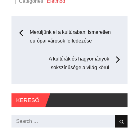
on
Categories
Categories :
Életmód
:
Bejegyzés
Merüljünk el a kultúraban: Ismeretlen
európai városok felfedezése
navigáció
A kultúrák és hagyományok
sokszínűsége a világ körül
KERESŐ
Search
Search
for: