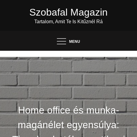
Skip
Szobafal Magazin
to
content
Tartalom, Amit Te Is Kitűznél Rá
MENU
Home office és munka-
magánélet egyensúlya: