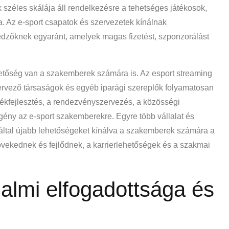
k széles skálája áll rendelkezésre a tehetséges játékosok,
Az e-sport csapatok és szervezetek kínálnak
edzőknek egyaránt, amelyek magas fizetést, szponzorálást
hetőség van a szakemberek számára is. Az esport streaming
ervező társaságok és egyéb iparági szereplők folyamatosan
tékfejlesztés, a rendezvényszervezés, a közösségi
gény az e-sport szakemberekre. Egyre több vállalat és
által újabb lehetőségeket kínálva a szakemberek számára a
növekednek és fejlődnek, a karrierlehetőségek és a szakmai
dalmi elfogadottsága és