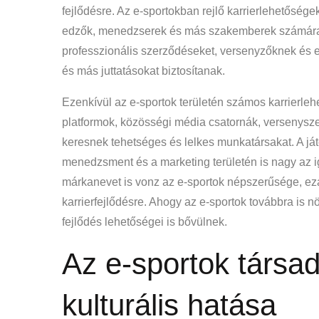
fejlődésre. Az e-sportokban rejlő karrierlehetősége
edzők, menedzserek és más szakemberek számára. 
professzionális szerződéseket, versenyzőknek és 
és más juttatásokat biztosítanak.
Ezenkívül az e-sportok területén számos karrierle
platformok, közösségi média csatornák, versenysz
keresnek tehetséges és lelkes munkatársakat. A já
menedzsment és a marketing területén is nagy az i
márkanevet is vonz az e-sportok népszerűsége, ez
karrierfejlődésre. Ahogy az e-sportok továbbra is 
fejlődés lehetőségei is bővülnek.
Az e-sportok társa
kulturális hatása