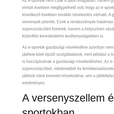
Az e-sportok nem csak a sport világában, hanem ga
elmúlt években megfigyelhető volt, hogy az e-spor
következő években további növekedés várható. A 
versenyek jelentik. Ezek a rendezvények hatalmas
szponzorációért fizetnek, hanem a helyszínen vá
különféle kereskedelmi tevékenységekben is.
Az e-sportok gazdasági növekedése azonban nem c
játékok köré épülő szolgáltatások, mint például a l
is hozzájárulnak a gazdasági növekedéshez. Az e-s
szponzorációból, reklámokból és termékeladásokból
játékok iránti kereslet növekedése, ami a játékfej
eredményez.
A versenyszellem és
sportokban