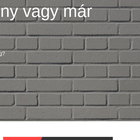
eny vagy már
ág?