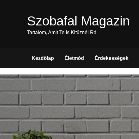
Skip
to
Szobafal Magazin
content
Tartalom, Amit Te Is Kitűznél Rá
Kezdőlap
Életmód
Érdekességek