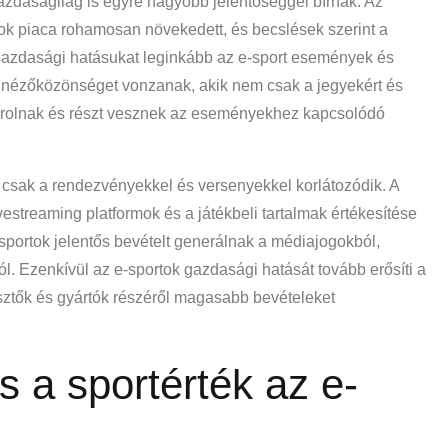
zdaságilag is egyre nagyobb jelentőséggel bírnak. Az
tok piaca rohamosan növekedett, és becslések szerint a
gazdasági hatásukat leginkább az e-sport események és
 nézőközönséget vonzanak, akik nem csak a jegyekért és
sárolnak és részt vesznek az eseményekhez kapcsolódó
sak a rendezvényekkel és versenyekkel korlátozódik. A
ivestreaming platformok és a játékbeli tartalmak értékesítése
portok jelentős bevételt generálnak a médiajogokból,
. Ezenkívül az e-sportok gazdasági hatását tovább erősíti a
lesztők és gyártók részéről magasabb bevételeket
 a sportérték az e-