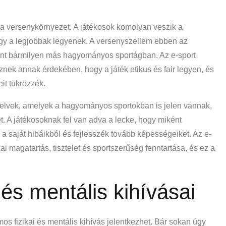
a versenykörnyezet. A játékosok komolyan veszik a
gy a legjobbak legyenek. A versenyszellem ebben az
mint bármilyen más hagyományos sportágban. Az e-sport
nek annak érdekében, hogy a játék etikus és fair legyen, és
t tükrözzék.
nyelvek, amelyek a hagyományos sportokban is jelen vannak,
. A játékosoknak fel van adva a lecke, hogy miként
 a saját hibáikból és fejlesszék tovább képességeiket. Az e-
ai magatartás, tisztelet és sportszerűség fenntartása, és ez a
 és mentális kihívásai
s fizikai és mentális kihívás jelentkezhet. Bár sokan úgy