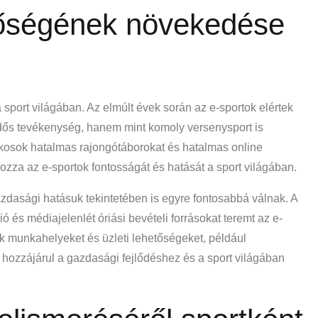
tőségének növekedése
sport világában. Az elmúlt évek során az e-sportok elértek
idős tevékenység, hanem mint komoly versenysport is
tékosok hatalmas rajongótáborokat és hatalmas online
za az e-sportok fontosságát és hatását a sport világában.
asági hatásuk tekintetében is egyre fontosabbá válnak. A
és médiajelenlét óriási bevételi forrásokat teremt az e-
ak munkahelyeket és üzleti lehetőségeket, például
hozzájárul a gazdasági fejlődéshez és a sport világában