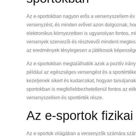
Az e-sportokban nagyon erős a versenyszellem és 
versenyzést, és minden erővel azon dolgoznak, ho
elektronikus környezetben is ugyanolyan fontos, 
versenyek szervezői és résztvevői mindent megtesz
az eredmények ténylegesen a játékosok képességei
Az e-sportokban megtalálhatók azok a pozitív irá
például az egészséges versengést és a sportértéket
kezeljenek sikert és kudarcokat, hogyan tanuljanak
sportokban is megfellebbezhetetlenül fontos az etik
versenyszellem és sportérték része.
Az e-sportok fizikai
Az e-sportok világában a versenyzők számára számo