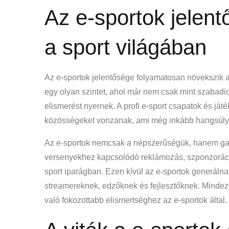
Az e-sportok jelen
a sport világában
Az e-sportok jelentősége folyamatosan növekszik a 
egy olyan szintet, ahol már nem csak mint szabad
elismerést nyernek. A profi e-sport csapatok és já
közösségeket vonzanak, ami még inkább hangsúlyoz
Az e-sportok nemcsak a népszerűségük, hanem gazd
versenyekhez kapcsolódó reklámozás, szponzoráció 
sport iparágban. Ezen kívül az e-sportok generáln
streamereknek, edzőknek és fejlesztőknek. Mindez 
való fokozottabb elismertséghez az e-sportok által.