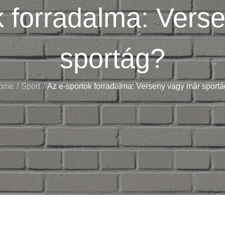
k forradalma: Vers
sportág?
ome
Sport
Az e-sportok forradalma: Verseny vagy már sport