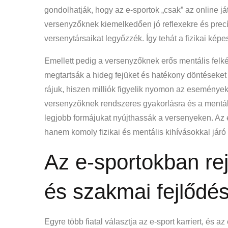
gondolhatják, hogy az e-sportok „csak” az online já
versenyzőknek kiemelkedően jó reflexekre és pre
versenytársaikat legyőzzék. Így tehát a fizikai ké
Emellett pedig a versenyzőknek erős mentális felk
megtartsák a hideg fejüket és hatékony döntéseke
rájuk, hiszen milliók figyelik nyomon az eseménye
versenyzőknek rendszeres gyakorlásra és a mentál
legjobb formájukat nyújthassák a versenyeken. Az e-
hanem komoly fizikai és mentális kihívásokkal járó
Az e-sportokban rej
és szakmai fejlődé
Egyre több fiatal választja az e-sport karriert, és 