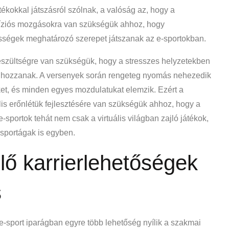
tékokkal játszásról szólnak, a valóság az, hogy a
cíziós mozgásokra van szükségük ahhoz, hogy
pességek meghatározó szerepet játszanak az e-sportokban.
észültségre van szükségük, hogy a stresszes helyzetekben
t hozzanak. A versenyek során rengeteg nyomás nehezedik
ket, és minden egyes mozdulatukat elemzik. Ezért a
is erőnlétük fejlesztésére van szükségük ahhoz, hogy a
sportok tehát nem csak a virtuális világban zajló játékok,
 sportágak is egyben.
lő karrierlehetőségek
s
az e-sport iparágban egyre több lehetőség nyílik a szakmai