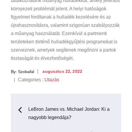
találkozhatunk műanyag hulladékkal, amely jelentős
környezeti problémát jelent. A helyi hatóságok
figyelmet fordítanak a hulladék kezelésére és az
újrahasznosításra, valamint szigorúan szabályozzák
a műanyag használatát. Ezenkívül a partmenti
területeken történő hulladékgyűjtési programokat is
szerveznek, amelyek segítenek megőrizni a partok
tisztaságát és élvezhetőségét.
Posted
By:
Szobafal
augusztus 22, 2022
on
Categories
Categories :
Utazás
:
Bejegyzés
LeBron James vs. Michael Jordan: Ki a
nagyobb legendája?
navigáció