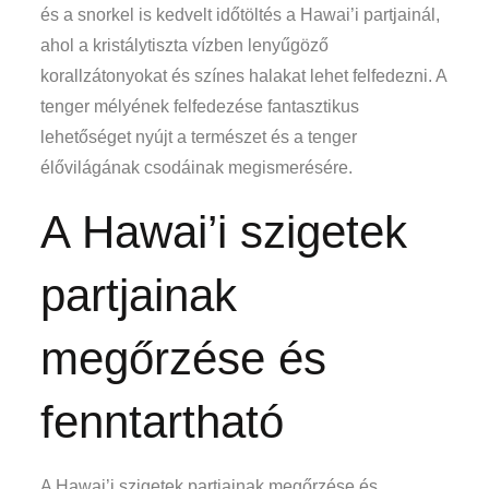
és a snorkel is kedvelt időtöltés a Hawai’i partjainál,
ahol a kristálytiszta vízben lenyűgöző
korallzátonyokat és színes halakat lehet felfedezni. A
tenger mélyének felfedezése fantasztikus
lehetőséget nyújt a természet és a tenger
élővilágának csodáinak megismerésére.
A Hawai’i szigetek
partjainak
megőrzése és
fenntartható
A Hawai’i szigetek partjainak megőrzése és