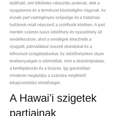
található, ami tökéletes választás azoknak, akik a
nyugalomra és a természet közelségére vágynak. Az
északi part vadregényes szépsége és a hatalmas
hullámok miatt népszerű a szörfösök körében. A part
mentén számos luxus üdülőhely és nyaralóhely áll
rendelkezésre, ahol a vendégek élvezhetik a
nyugodt, pálmafákkal övezett strandokat és a
kifinomult szolgáltatásokat. Az üdülőhelyeken olyan
tevékenységek is elérhetőek, mint a strandröplabda,
a kerékpározás és a túrázás, így garantáltan
mindenki megtalálja a számára megfelelő
kikapcsolódási lehetőséget.
A Hawai’i szigetek
partjainak