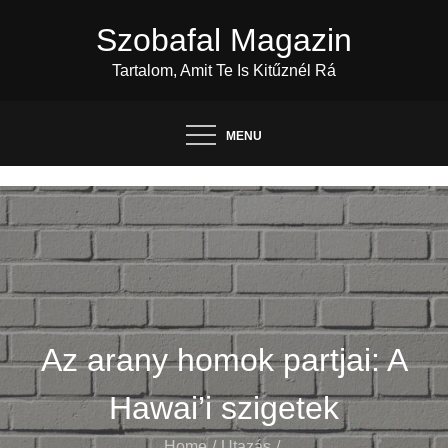
Skip
Szobafal Magazin
to
content
Tartalom, Amit Te Is Kitűznél Rá
MENU
Az arany homok partjai: A
Hawai’i szigetek
Home
Utazás