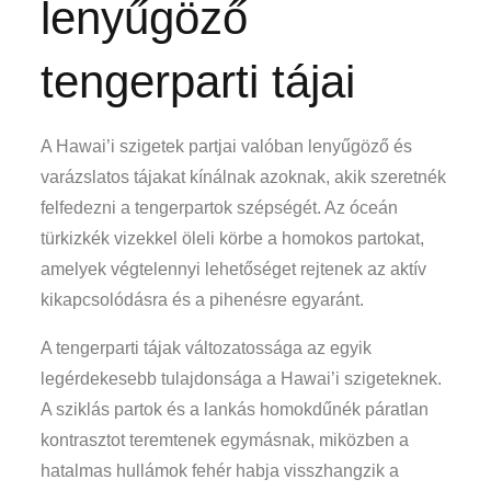
lenyűgöző
tengerparti tájai
A Hawai’i szigetek partjai valóban lenyűgöző és
varázslatos tájakat kínálnak azoknak, akik szeretnék
felfedezni a tengerpartok szépségét. Az óceán
türkizkék vizekkel öleli körbe a homokos partokat,
amelyek végtelennyi lehetőséget rejtenek az aktív
kikapcsolódásra és a pihenésre egyaránt.
A tengerparti tájak változatossága az egyik
legérdekesebb tulajdonsága a Hawai’i szigeteknek.
A sziklás partok és a lankás homokdűnék páratlan
kontrasztot teremtenek egymásnak, miközben a
hatalmas hullámok fehér habja visszhangzik a