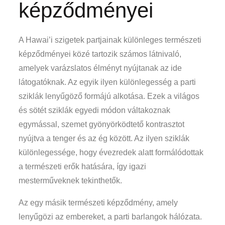
képződményei
A Hawai’i szigetek partjainak különleges természeti
képződményei közé tartozik számos látnivaló,
amelyek varázslatos élményt nyújtanak az ide
látogatóknak. Az egyik ilyen különlegesség a parti
sziklák lenyűgöző formájú alkotása. Ezek a világos
és sötét sziklák egyedi módon váltakoznak
egymással, szemet gyönyörködtető kontrasztot
nyújtva a tenger és az ég között. Az ilyen sziklák
különlegessége, hogy évezredek alatt formálódottak
a természeti erők hatására, így igazi
mesterműveknek tekinthetők.
Az egy másik természeti képződmény, amely
lenyűgözi az embereket, a parti barlangok hálózata.