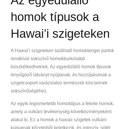
Az egyedülálló
homok típusok a
Hawai’i szigeteken
A Hawai’i szigeteken található homoktenger partok
rendkívül sokszínű homokburkolattal
büszkélkedhetnek. Az egyedülálló homok típusok
lenyűgöző látványt nyújtanak, és hozzájárulnak a
szigetcsoport varázslatos természeti kincseinek
sokszínűségéhez.
Az egyik legismertebb homoktípus a fekete homok,
amely a vulkáni tevékenység következményeként
alakul ki. Ez a homok a hawaii szigetek vulkáni
kúpjainak kőzeteiből keletkezik, és intenzív, sötét