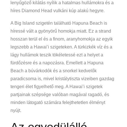
lenyűgöző kilátás nyílik a hatalmas hullámokra és a
híres Diamond Head vulkáni kúp alakú hegyre.
A Big Island szigetén található Hapuna Beach is
híressé vált a gyönyörű homokja miatt. Ez a strand
hosszan terül el és a finom, aranyhomokja az egyik
legszebb a Hawai’i szigeteken. A türkizkék víz és a
lágy hullámok teszik tökéletessé ezt a helyet a
fürdőzésre és a napozásra. Emellett a Hapuna
Beach a búvárkodók és a snorkel kedvelők
paradicsoma is, mivel kristálytiszta vizeiben gazdag
tengeri élet figyelhető meg. A Hawai’i szigetek
partjainak szépsége valóban magával ragadó, és
minden látogató számára felejthetetlen élményt
nyújt.