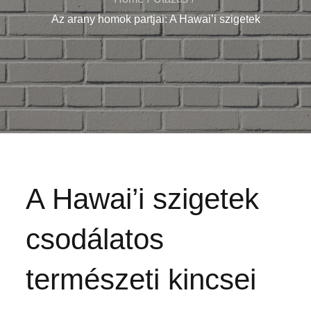
Az arany homok partjai: A Hawai’i szigetek
A Hawai’i szigetek
csodálatos
természeti kincsei