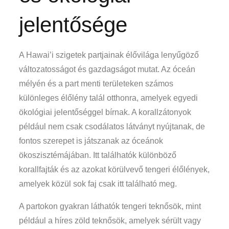
jelentősége
A Hawai’i szigetek partjainak élővilága lenyűgöző
változatosságot és gazdagságot mutat. Az óceán
mélyén és a part menti területeken számos
különleges élőlény talál otthonra, amelyek egyedi
ökológiai jelentőséggel bírnak. A korallzátonyok
például nem csak csodálatos látványt nyújtanak, de
fontos szerepet is játszanak az óceánok
ökoszisztémájában. Itt találhatók különböző
korallfajták és az azokat körülvevő tengeri élőlények,
amelyek közül sok faj csak itt található meg.
A partokon gyakran láthatók tengeri teknősök, mint
például a híres zöld teknősök, amelyek sérült vagy