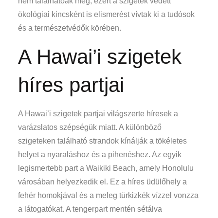
nem találhatóak meg, ezért a szigetek védett
ökológiai kincsként is elismerést vívtak ki a tudósok
és a természetvédők körében.
A Hawai’i szigetek
híres partjai
A Hawai’i szigetek partjai világszerte híresek a
varázslatos szépségük miatt. A különböző
szigeteken található strandok kínálják a tökéletes
helyet a nyaraláshoz és a pihenéshez. Az egyik
legismertebb part a Waikiki Beach, amely Honolulu
városában helyezkedik el. Ez a híres üdülőhely a
fehér homokjával és a meleg türkizkék vízzel vonzza
a látogatókat. A tengerpart mentén sétálva