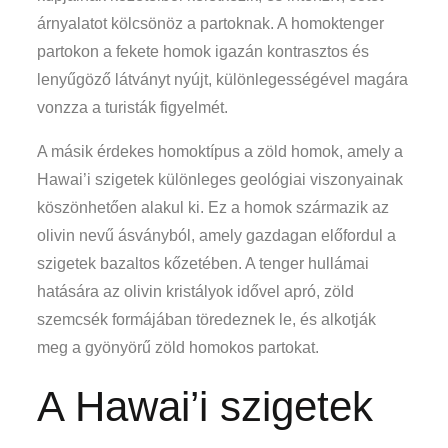
árnyalatot kölcsönöz a partoknak. A homoktenger
partokon a fekete homok igazán kontrasztos és
lenyűgöző látványt nyújt, különlegességével magára
vonzza a turisták figyelmét.
A másik érdekes homoktípus a zöld homok, amely a
Hawai’i szigetek különleges geológiai viszonyainak
köszönhetően alakul ki. Ez a homok származik az
olivin nevű ásványból, amely gazdagan előfordul a
szigetek bazaltos kőzetében. A tenger hullámai
hatására az olivin kristályok idővel apró, zöld
szemcsék formájában töredeznek le, és alkotják
meg a gyönyörű zöld homokos partokat.
A Hawai’i szigetek