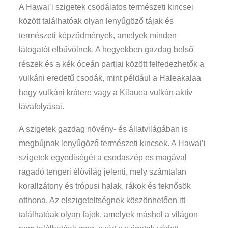
A Hawai’i szigetek csodálatos természeti kincsei
között találhatóak olyan lenyűgöző tájak és
természeti képződmények, amelyek minden
látogatót elbűvölnek. A hegyekben gazdag belső
részek és a kék óceán partjai között felfedezhetők a
vulkáni eredetű csodák, mint például a Haleakalaa
hegy vulkáni krátere vagy a Kilauea vulkán aktív
lávafolyásai.
A szigetek gazdag növény- és állatvilágában is
megbújnak lenyűgöző természeti kincsek. A Hawai’i
szigetek egyediségét a csodaszép es magával
ragadó tengeri élővilág jelenti, mely számtalan
korallzátony és trópusi halak, rákok és teknősök
otthona. Az elszigeteltségnek köszönhetően itt
találhatóak olyan fajok, amelyek máshol a világon