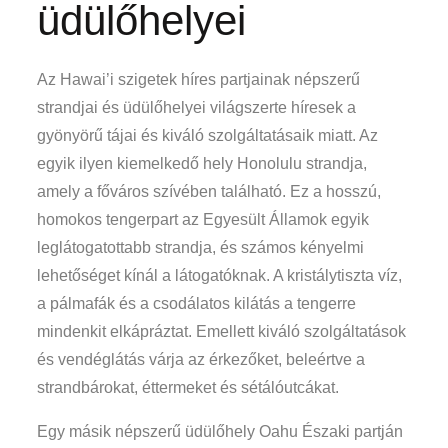
üdülőhelyei
Az Hawai’i szigetek híres partjainak népszerű
strandjai és üdülőhelyei világszerte híresek a
gyönyörű tájai és kiváló szolgáltatásaik miatt. Az
egyik ilyen kiemelkedő hely Honolulu strandja,
amely a főváros szívében található. Ez a hosszú,
homokos tengerpart az Egyesült Államok egyik
leglátogatottabb strandja, és számos kényelmi
lehetőséget kínál a látogatóknak. A kristálytiszta víz,
a pálmafák és a csodálatos kilátás a tengerre
mindenkit elkápráztat. Emellett kiváló szolgáltatások
és vendéglátás várja az érkezőket, beleértve a
strandbárokat, éttermeket és sétálóutcákat.
Egy másik népszerű üdülőhely Oahu Északi partján