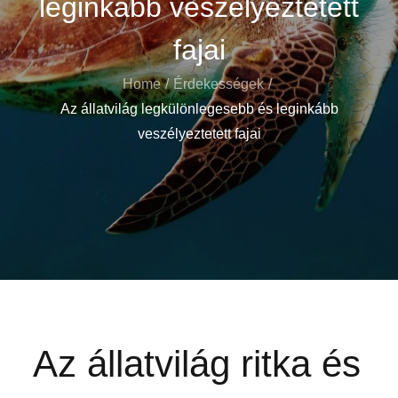
leginkább veszélyeztetett
fajai
Home
Érdekességek
Az állatvilág legkülönlegesebb és leginkább
veszélyeztetett fajai
Az állatvilág ritka és