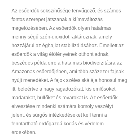
Az esőerdők sokszínűsége lenyűgöző, és számos
fontos szerepet játszanak a klímaváltozás
megelőzésében. Az esőerdők olyan hatalmas
mennyiségű szén-dioxidot raktároznak, amely
hozzájárul az éghajlat stabilizálásához. Emellett az
esőerdők a világ élőlényeinek otthont adnak,
beszédes példa erre a hatalmas biodiverzitásra az
Amazonas esőerdőjében, ami több százezer fajnak
nyújt menedéket. A fajok széles skálája honosul meg
itt, beleértve a nagy ragadozókat, kis emlősöket,
madarakat, hüllőket és rovarokat is. Az esőerdők
elvesztése mindenki számára komoly veszélyt
jelent, és sürgős intézkedéseket kell tenni a
fenntartható erdőgazdálkodás és védelem
érdekében.