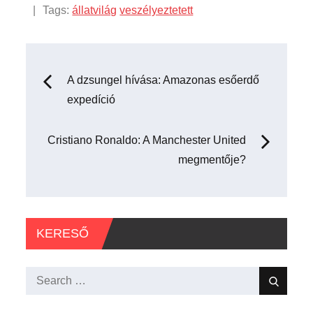
:
Tags:
állatvilág
veszélyeztetett
Bejegyzés
A dzsungel hívása: Amazonas esőerdő
expedíció
navigáció
Cristiano Ronaldo: A Manchester United
megmentője?
KERESŐ
Search
Search
for: