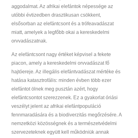
aggodalmat. Az afrikai elefántok népessége az
utóbbi évtizedben drasztikusan csökkent,
elsősorban az elefántcsont és a trófeavadászat
miatt, amelyek a legfőbb okai a kereskedelmi
orvvadászatnak.
Az elefántcsont nagy értéket képvisel a fekete
piacon, amely a kereskedelmi orvvadászat fő
hajtóereje. Az illegális elefántvadászat mértéke és
hatása katasztrofális: minden évben több ezer
elefántot ölnek meg pusztán azért, hogy
elefántcsontot szerezzenek. Ez a gyakorlat óriási
veszélyt jelent az afrikai elefántpopuláció
fennmaradására és a biodiverzitás megőrzésére. A
nemzetközi közösségnek és a természetvédelmi
szervezeteknek együtt kell működniük annak