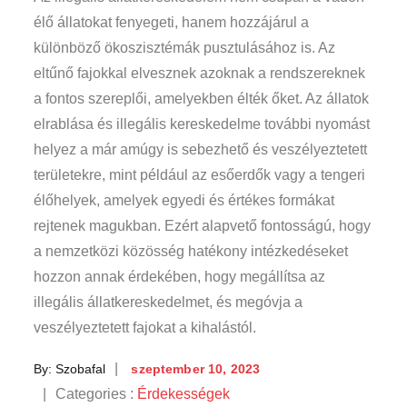
élő állatokat fenyegeti, hanem hozzájárul a
különböző ökoszisztémák pusztulásához is. Az
eltűnő fajokkal elvesznek azoknak a rendszereknek
a fontos szereplői, amelyekben élték őket. Az állatok
elrablása és illegális kereskedelme további nyomást
helyez a már amúgy is sebezhető és veszélyeztetett
területekre, mint például az esőerdők vagy a tengeri
élőhelyek, amelyek egyedi és értékes formákat
rejtenek magukban. Ezért alapvető fontosságú, hogy
a nemzetközi közösség hatékony intézkedéseket
hozzon annak érdekében, hogy megállítsa az
illegális állatkereskedelmet, és megóvja a
veszélyeztetett fajokat a kihalástól.
Posted
By:
Szobafal
szeptember 10, 2023
on
Categories
Categories :
Érdekességek