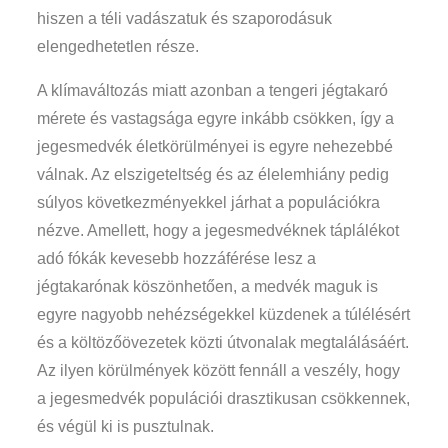
hiszen a téli vadászatuk és szaporodásuk
elengedhetetlen része.
A klímaváltozás miatt azonban a tengeri jégtakaró
mérete és vastagsága egyre inkább csökken, így a
jegesmedvék életkörülményei is egyre nehezebbé
válnak. Az elszigeteltség és az élelemhiány pedig
súlyos következményekkel járhat a populációkra
nézve. Amellett, hogy a jegesmedvéknek táplálékot
adó fókák kevesebb hozzáférése lesz a
jégtakarónak köszönhetően, a medvék maguk is
egyre nagyobb nehézségekkel küzdenek a túlélésért
és a költözőövezetek közti útvonalak megtalálásáért.
Az ilyen körülmények között fennáll a veszély, hogy
a jegesmedvék populációi drasztikusan csökkennek,
és végül ki is pusztulnak.