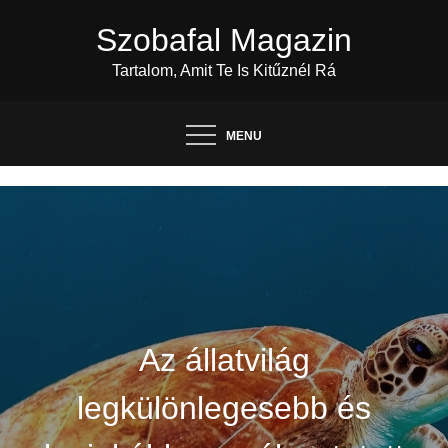
Skip
Szobafal Magazin
to
content
Tartalom, Amit Te Is Kitűznél Rá
MENU
Az állatvilág
legkülönlegesebb és