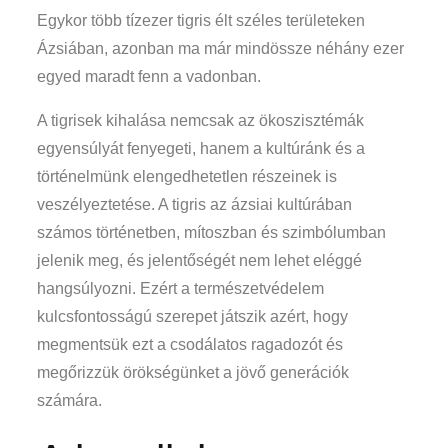
Egykor több tízezer tigris élt széles területeken
Ázsiában, azonban ma már mindössze néhány ezer
egyed maradt fenn a vadonban.
A tigrisek kihalása nemcsak az ökoszisztémák
egyensúlyát fenyegeti, hanem a kultúránk és a
történelmünk elengedhetetlen részeinek is
veszélyeztetése. A tigris az ázsiai kultúrában
számos történetben, mítoszban és szimbólumban
jelenik meg, és jelentőségét nem lehet eléggé
hangsúlyozni. Ezért a természetvédelem
kulcsfontosságú szerepet játszik azért, hogy
megmentsük ezt a csodálatos ragadozót és
megőrizzük örökségünket a jövő generációk
számára.