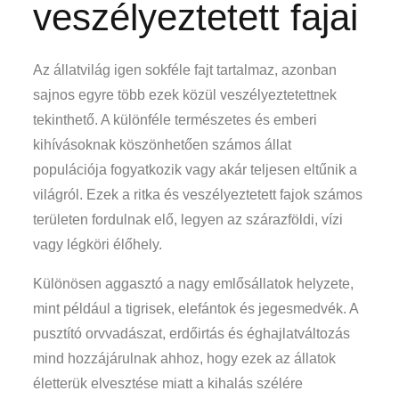
veszélyeztetett fajai
Az állatvilág igen sokféle fajt tartalmaz, azonban
sajnos egyre több ezek közül veszélyeztetettnek
tekinthető. A különféle természetes és emberi
kihívásoknak köszönhetően számos állat
populációja fogyatkozik vagy akár teljesen eltűnik a
világról. Ezek a ritka és veszélyeztetett fajok számos
területen fordulnak elő, legyen az szárazföldi, vízi
vagy légköri élőhely.
Különösen aggasztó a nagy emlősállatok helyzete,
mint például a tigrisek, elefántok és jegesmedvék. A
pusztító orvvadászat, erdőirtás és éghajlatváltozás
mind hozzájárulnak ahhoz, hogy ezek az állatok
életterük elvesztése miatt a kihalás szélére