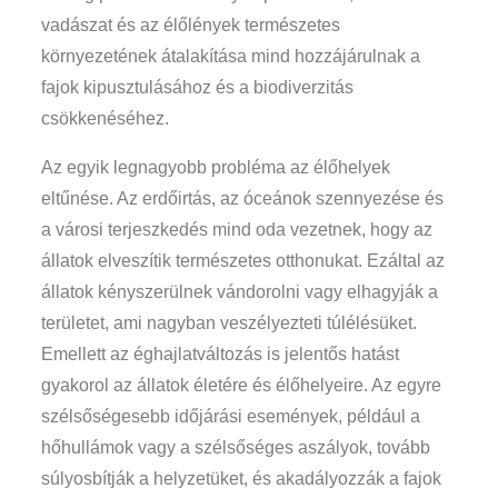
vadászat és az élőlények természetes
környezetének átalakítása mind hozzájárulnak a
fajok kipusztulásához és a biodiverzitás
csökkenéséhez.
Az egyik legnagyobb probléma az élőhelyek
eltűnése. Az erdőirtás, az óceánok szennyezése és
a városi terjeszkedés mind oda vezetnek, hogy az
állatok elveszítik természetes otthonukat. Ezáltal az
állatok kényszerülnek vándorolni vagy elhagyják a
területet, ami nagyban veszélyezteti túlélésüket.
Emellett az éghajlatváltozás is jelentős hatást
gyakorol az állatok életére és élőhelyeire. Az egyre
szélsőségesebb időjárási események, például a
hőhullámok vagy a szélsőséges aszályok, tovább
súlyosbítják a helyzetüket, és akadályozzák a fajok