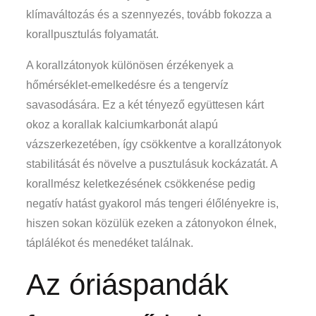
klímaváltozás és a szennyezés, tovább fokozza a
korallpusztulás folyamatát.
A korallzátonyok különösen érzékenyek a
hőmérséklet-emelkedésre és a tengervíz
savasodására. Ez a két tényező együttesen kárt
okoz a korallak kalciumkarbonát alapú
vázszerkezetében, így csökkentve a korallzátonyok
stabilitását és növelve a pusztulásuk kockázatát. A
korallmész keletkezésének csökkenése pedig
negatív hatást gyakorol más tengeri élőlényekre is,
hiszen sokan közülük ezeken a zátonyokon élnek,
táplálékot és menedéket találnak.
Az óriáspandák