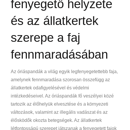
fenyegető helyzete
és az állatkertek
szerepe a faj
fennmaradásában
Az óriáspandák a világ egyik legfenyegetettebb faja,
amelynek fennmaradása szorosan összefügg az
állatkertek odafigyelésével és védelmi
intézkedéseivel. Az óriáspandák fő veszélyei közé
tartozik az élőhelyük elvesztése és a környezeti
változások, valamint az illegális vadászat és az
élősködők okozta betegségek. Az állatkertek
létfontosságú szerepet játszanak a fenyegetett fajok