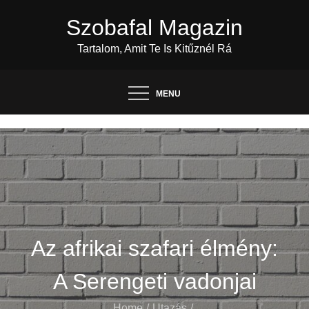
Skip
Szobafal Magazin
to
content
Tartalom, Amit Te Is Kitűznél Rá
MENU
Az afrikai szafari élmény:
A Serengeti vadonjai
Home
Utazás