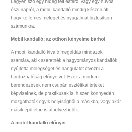
Legyen szó egy hideg téli estéről vagy egy hűvös
őszi napról, a mobil kandalló mindig készen áll,
hogy kellemes meleget és nyugalmat biztosítson
számunkra.
Mobil kandalló: az otthon kényelme bárhol
A mobil kandalló kiváló megoldás mindazok
számára, akik szeretnék a hagyományos kandallók
nyújtotta melegséget és hangulatot ötvözni a
hordozhatóság előnyeivel. Ezek a modern
berendezések nem csupán esztétikai értéket
képviselnek, de praktikusak is, hiszen könnyedén
mozgathatók egyik helyiségből a másikba, vagy akár
másik épületbe is áthelyezhetők.
A mobil kandalló előnyei