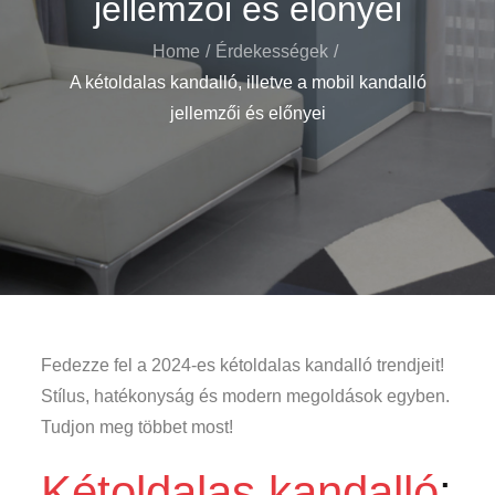
jellemzői és előnyei
Home
Érdekességek
A kétoldalas kandalló, illetve a mobil kandalló
jellemzői és előnyei
Fedezze fel a 2024-es kétoldalas kandalló trendjeit!
Stílus, hatékonyság és modern megoldások egyben.
Tudjon meg többet most!
Kétoldalas kandalló
: