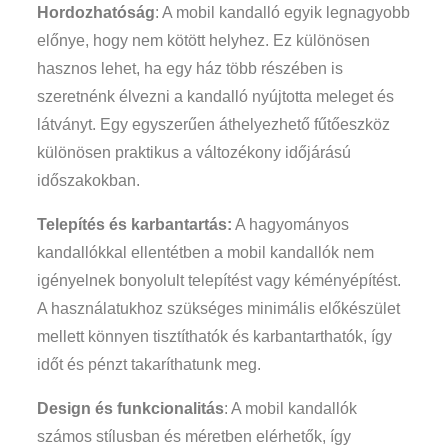
Hordozhatóság
: A mobil kandalló egyik legnagyobb
előnye, hogy nem kötött helyhez. Ez különösen
hasznos lehet, ha egy ház több részében is
szeretnénk élvezni a kandalló nyújtotta meleget és
látványt. Egy egyszerűen áthelyezhető fűtőeszköz
különösen praktikus a változékony időjárású
időszakokban.
Telepítés és karbantartás:
A hagyományos
kandallókkal ellentétben a mobil kandallók nem
igényelnek bonyolult telepítést vagy kéményépítést.
A használatukhoz szükséges minimális előkészület
mellett könnyen tisztíthatók és karbantarthatók, így
időt és pénzt takaríthatunk meg.
Design és funkcionalitás
: A mobil kandallók
számos stílusban és méretben elérhetők, így