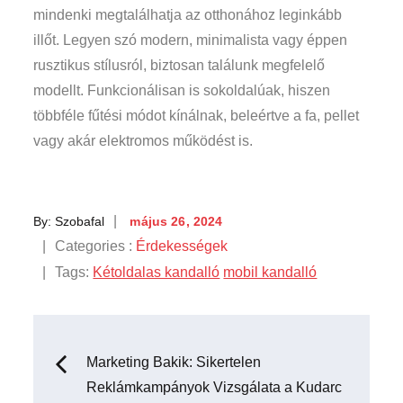
mindenki megtalálhatja az otthonához leginkább
illőt. Legyen szó modern, minimalista vagy éppen
rusztikus stílusról, biztosan találunk megfelelő
modellt. Funkcionálisan is sokoldalúak, hiszen
többféle fűtési módot kínálnak, beleértve a fa, pellet
vagy akár elektromos működést is.
Posted
By:
Szobafal
május 26, 2024
on
Categories
Categories :
Érdekességek
:
Tags:
Kétoldalas kandalló
mobil kandalló
Bejegyzés
Marketing Bakik: Sikertelen
Reklámkampányok Vizsgálata a Kudarc