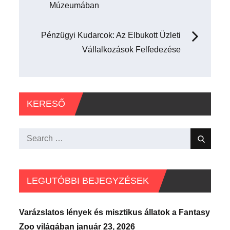
navigáció
Múzeumában
Pénzügyi Kudarcok: Az Elbukott Üzleti
Vállalkozások Felfedezése
KERESŐ
Search
Search
for:
LEGUTÓBBI BEJEGYZÉSEK
Varázslatos lények és misztikus állatok a Fantasy
Zoo világában
január 23, 2026