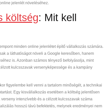
online jelenlét növeléséhez.
s költség
: Mit kell
empont minden online jelenlétet építő vállalkozás számára.
csak a láthatóságot növeli a Google keresőben, hanem
éséhez is. Azonban számos tényező befolyásolja, mint
a célzott kulcsszavak versenyképessége és a kampány
r figyelembe kell venni a tartalom minőségét, a technikai
tartást. Egy kisvállalkozás esetében a költség jelentősen
a verseny intenzívebb és a célzott kulcsszavak száma
alizálás hosszú távú befektetés, melynek eredményei nem