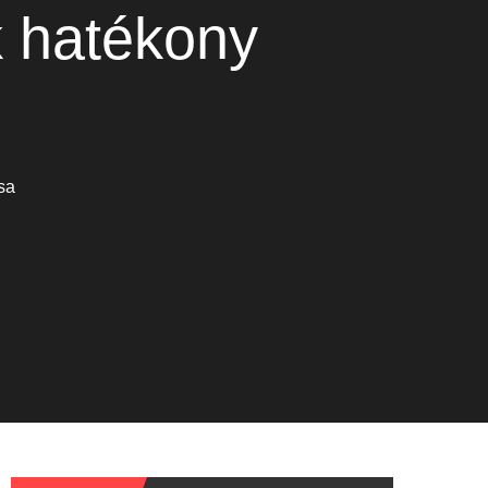
k hatékony
sa