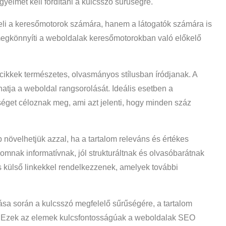
gyelmet kell fordítani a kulcsszó sűrűségre.
eli a keresőmotorok számára, hanem a látogatók számára is
kk megkönnyíti a weboldalak keresőmotorokban való előkelő
cikkek természetes, olvasmányos stílusban íródjanak. A
hatja a weboldal rangsorolását. Ideális esetben a
éget céloznak meg, ami azt jelenti, hogy minden száz
növelhetjük azzal, ha a tartalom releváns és értékes
lomnak informatívnak, jól strukturáltnak és olvasóbarátnak
és külső linkekkel rendelkezzenek, amelyek további
sa során a kulcsszó megfelelő sűrűségére, a tartalom
i. Ezek az elemek kulcsfontosságúak a weboldalak SEO