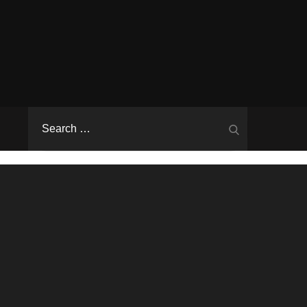
Search
Search
for: