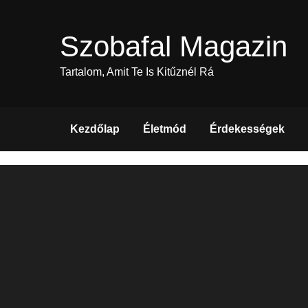
Skip
to
Szobafal Magazin
content
Tartalom, Amit Te Is Kitűznél Rá
Kezdőlap
Életmód
Érdekességek