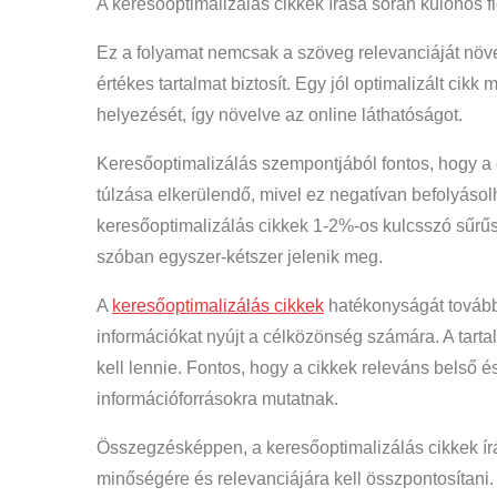
A keresőoptimalizálás cikkek írása során különös fi
Ez a folyamat nemcsak a szöveg relevanciáját növ
értékes tartalmat biztosít. Egy jól optimalizált ci
helyezését, így növelve az online láthatóságot.
Keresőoptimalizálás szempontjából fontos, hogy a 
túlzása elkerülendő, mivel ez negatívan befolyásol
keresőoptimalizálás cikkek 1-2%-os kulcsszó sűrűs
szóban egyszer-kétszer jelenik meg.
A
keresőoptimalizálás cikkek
hatékonyságát tovább 
információkat nyújt a célközönség számára. A tarta
kell lennie. Fontos, hogy a cikkek releváns belső 
információforrásokra mutatnak.
Összegzésképpen, a keresőoptimalizálás cikkek írá
minőségére és relevanciájára kell összpontosítan