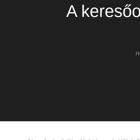
A keresőo
H