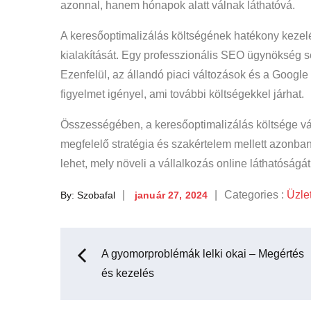
azonnal, hanem hónapok alatt válnak láthatóvá.
A keresőoptimalizálás költségének hatékony kezel
kialakítását. Egy professzionális SEO ügynökség s
Ezenfelül, az állandó piaci változások és a Google 
figyelmet igényel, ami további költségekkel járhat.
Összességében, a keresőoptimalizálás költsége vált
megfelelő stratégia és szakértelem mellett azonba
lehet, mely növeli a vállalkozás online láthatóságát
Posted
Categories
Categories :
Üzle
By:
Szobafal
január 27, 2024
on
:
Bejegyzés
A gyomorproblémák lelki okai – Megértés
és kezelés
navigáció